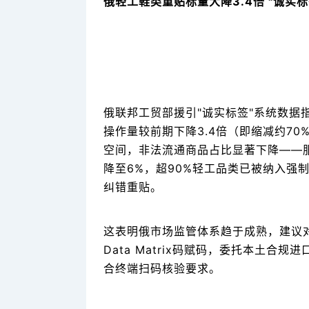
俄轻工鞋类重贴标量大降3.4倍 "诚实
俄联邦工贸部援引"诚实标签"系统数据
操作量较前期下降3.4倍（即缩减约7
空间，非法流通商品占比显著下降——服
降至6%，超90%轻工品类已被纳入强
纠错重贴。
这表明俄市场监管体系趋于成熟，建议对
Data Matrix码赋码，委托本土
合终端扫码核验要求。