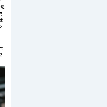
台
对境
或
家
及
本
空