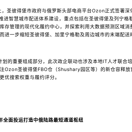
）上，圣彼得堡市政府与俄罗斯头部电商平台Ozon正式签署深
同推进智慧城市配送体系建设，重点包括在圣彼得堡及列宁格
化库存管理的现代化履约中心，并探索利用大数据预测区域消
而进一步缩短圣彼得堡、加里宁格勒及周边城市的末端配送
计划的重要组成部分，此次政企联动也涉及本地IT人才联合
zon圣彼得堡FBO仓（Shushary园区等）的新仓容释放
更优搜索权重与履约评分。
027年全面投运打造中俄陆路最短通道枢纽