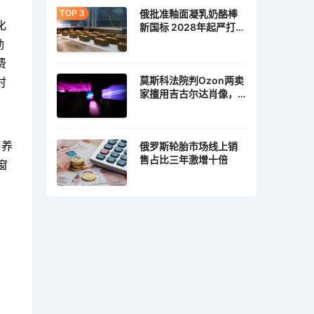
俄批准釉面凝乳奶酪棒
化
新国标 2028年起严打植
脂冒充乳脂
勒
费
莫斯科法院判Ozon两卖
时
家擅用吉古尔达肖像，
各赔10万卢布
培养
俄罗斯轮胎市场线上销
售占比三年激增十倍
窗