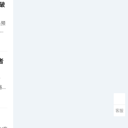
破
员预
麦
者
卢
豁免
客服