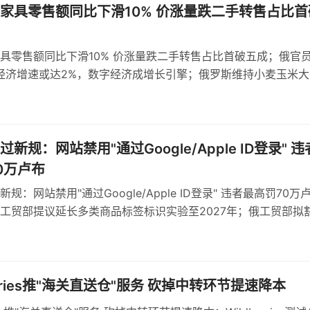
家具零售额同比下滑10% 价涨量跌二手转售占比首
具零售额同比下滑10% 价涨量跌二手转售占比首破五成；俄官
年经济增速或达2%，数字经济成增长引擎；俄罗斯维持小麦玉米大
，浮动机制依据基准价与汇率
新规：网站禁用"通过Google/Apple ID登录" 违
0万卢布
规：网站禁用"通过Google/Apple ID登录" 违者最高罚70万
工贸部提议延长多类商品标签标识实验至2027年；俄工贸部拟
球形棒棒糖强制标识
erries推"海关直送仓"服务 砍掉中转环节提速降本