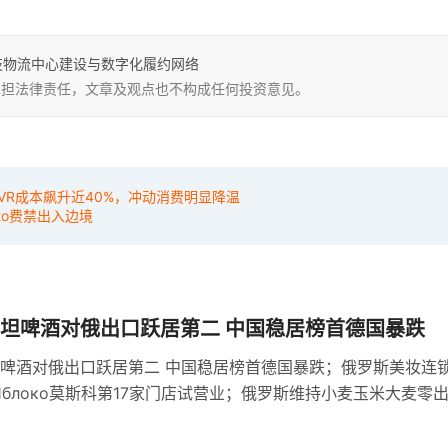
技物流中心建设与数字化履约网络
，不承担法律责任，文章及观点也不构成任何投资意见。
CVR成本飙升近40%，冲动消费明显降温
to费禁出入边境
坦啤酒对俄出口跃居第二 中国稳居榜首德国暴跌
啤酒对俄出口跃居第二 中国稳居榜首德国暴跌；俄罗斯美妆连
е Яблоко莫斯科第17家门店试营业；俄罗斯维持小麦玉米大麦零
机制依据基准价与汇率