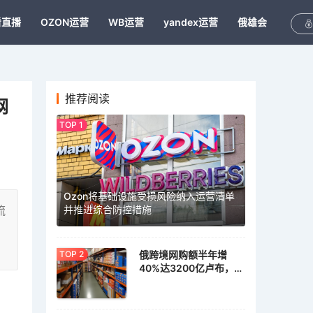
看直播
OZON运营
WB运营
yandex运营
俄雄会
推荐阅读
网
Ozon将基础设施受损风险纳入运营清单
流
并推进综合防控措施
佣
俄跨境网购额半年增
40%达3200亿卢布，家
具家居需求激增