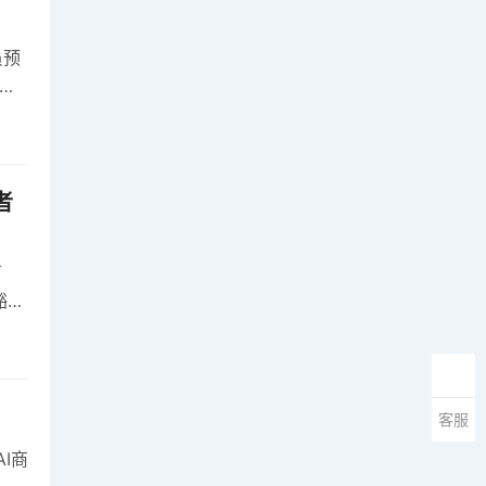
员预
麦
者
卢
豁免
客服
AI商