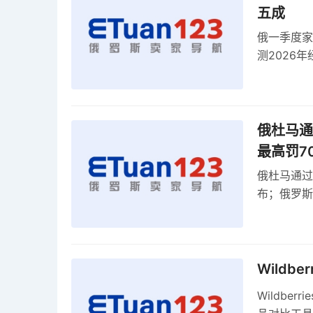
五成
俄一季度家
测2026
零出口关税
俄杜马通过
最高罚7
俄杜马通过新
布；俄罗斯
30克以内
Wildb
Wildber