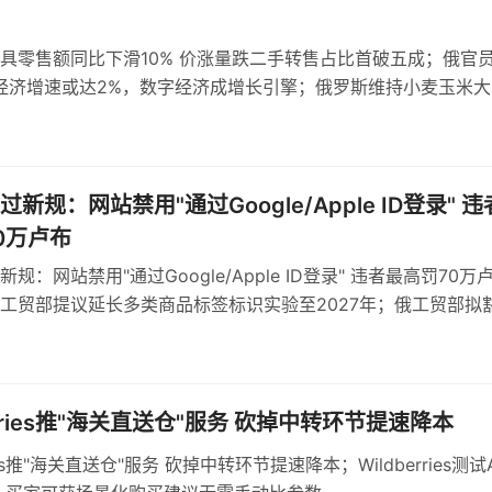
具零售额同比下滑10% 价涨量跌二手转售占比首破五成；俄官
年经济增速或达2%，数字经济成增长引擎；俄罗斯维持小麦玉米大
，浮动机制依据基准价与汇率
新规：网站禁用"通过Google/Apple ID登录" 违
0万卢布
规：网站禁用"通过Google/Apple ID登录" 违者最高罚70万
工贸部提议延长多类商品标签标识实验至2027年；俄工贸部拟
球形棒棒糖强制标识
erries推"海关直送仓"服务 砍掉中转环节提速降本
ries推"海关直送仓"服务 砍掉中转环节提速降本；Wildberries测试