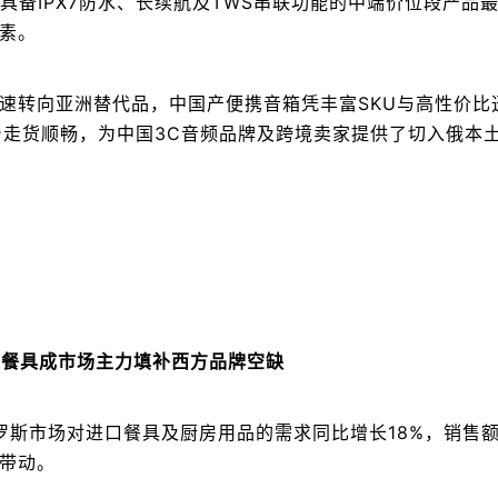
中具备IPX7防水、长续航及TWS串联功能的中端价位段产品
素。
速转向亚洲替代品，中国产便携音箱凭丰富SKU与高性价比
on平台走货顺畅，为中国3C音频品牌及跨境卖家提供了切入俄本
比餐具成市场主力填补西方品牌空缺
罗斯市场对进口餐具及厨房用品的需求同比增长18%，销售
带动。