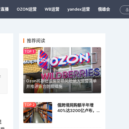
看直播
OZON运营
WB运营
yandex运营
俄雄会
推荐阅读
产
Ozon将基础设施受损风险纳入运营清单
并推进综合防控措施
俄跨境网购额半年增
40%达3200亿卢布，家
具家居需求激增
显