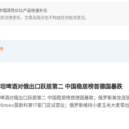
中国高性价比产品快速补位
，不承担法律责任，文章及观点也不构成任何投资意见。
业务
坦啤酒对俄出口跃居第二 中国稳居榜首德国暴跌
啤酒对俄出口跃居第二 中国稳居榜首德国暴跌；俄罗斯美妆连
е Яблоко莫斯科第17家门店试营业；俄罗斯维持小麦玉米大麦零
机制依据基准价与汇率