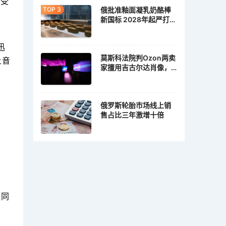
最受
俄批准釉面凝乳奶酪棒
新国标 2028年起严打植
脂冒充乳脂
迅
莫斯科法院判Ozon两卖
土音
家擅用吉古尔达肖像，
各赔10万卢布
俄罗斯轮胎市场线上销
售占比三年激增十倍
额同