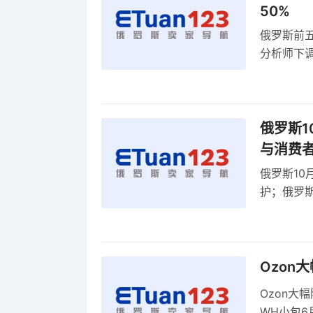
50%
俄罗斯前五
分析师下调
贸顺差同比
俄罗斯1
与消费
俄罗斯10
护；俄罗斯
全球首部A
康评估
Ozon
Ozon大
WH小包6