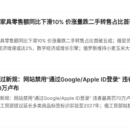
家具零售额同比下滑10% 价涨量跌二手转售占比首
具零售额同比下滑10% 价涨量跌二手转售占比首破五成；俄官
年经济增速或达2%，数字经济成增长引擎；俄罗斯维持小麦玉米大
，浮动机制依据基准价与汇率
新规：网站禁用"通过Google/Apple ID登录" 违
0万卢布
规：网站禁用"通过Google/Apple ID登录" 违者最高罚70万
工贸部提议延长多类商品标签标识实验至2027年；俄工贸部拟
球形棒棒糖强制标识