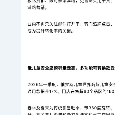
板化折扣、限时催单套路，更青睐实用干货、
链路营销。
业内不再只关注邮件打开率，转而追踪点击、
成为提升转化率的关键。
俄儿童安全座椅销量走高，多功能可转换款受
2026年一季度，俄罗斯儿童世界商超儿童安全
通用款提升17%。门店在售超60个品牌约1
春季及夏末为传统销售旺季，带360度旋转、
升，相关育儿消费税费减免法案也已提交国家