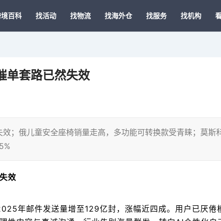
跨境百科
找活动
找物流
找海外仓
找服务
找机构
催单套路已然失效
失效；俄儿童安全座椅销量走高，多功能可转换款受青睐；莫斯
5%
失效
2025年邮件发送量增至129亿封，涨幅近四成。用户已厌倦