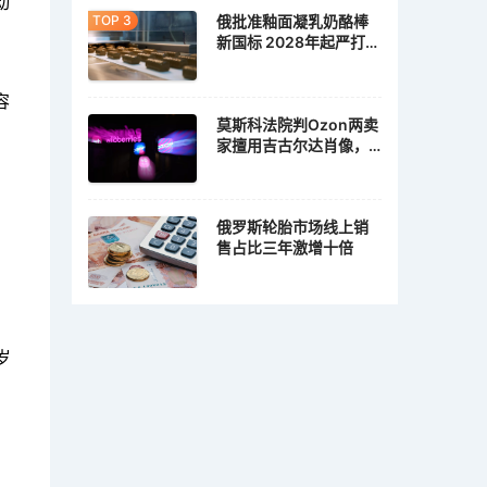
动
俄批准釉面凝乳奶酪棒
新国标 2028年起严打植
脂冒充乳脂
容
莫斯科法院判Ozon两卖
家擅用吉古尔达肖像，
各赔10万卢布
俄罗斯轮胎市场线上销
售占比三年激增十倍
岁