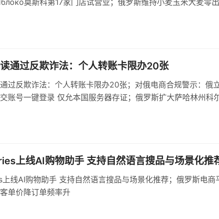
е Яблоко莫斯科第17家门店试营业；俄罗斯维持小麦玉米大麦零
机制依据基准价与汇率
读通过反欺诈法：个人转账卡限办20张
通过反欺诈法：个人转账卡限办20张；对俄电商合规警示：俄
交账号一键登录 仅允本国服务器存证；俄罗斯扩大萨哈林州科
，建设多用途货运区
erries上线AI购物助手 支持自然语言搜品与场景化推
rries上线AI购物助手 支持自然语言搜品与场景化推荐；俄罗斯电商
客单价降订单频率升