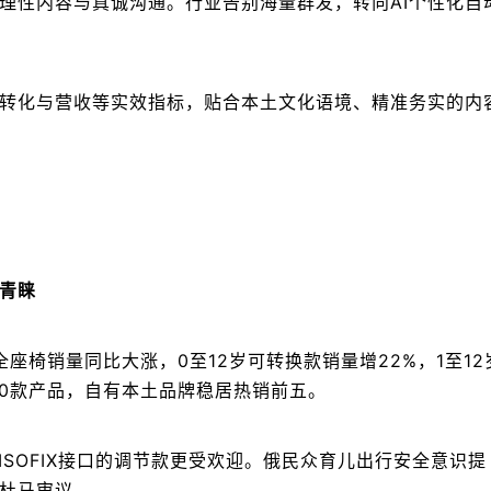
理性内容与真诚沟通。行业告别海量群发，转向AI个性化自
转化与营收等实效指标，贴合本土文化语境、精准务实的内
青睐
座椅销量同比大涨，0至12岁可转换款销量增22%，1至12
600款产品，自有本土品牌稳居热销前五。
ISOFIX接口的调节款更受欢迎。俄民众育儿出行安全意识提
杜马审议。