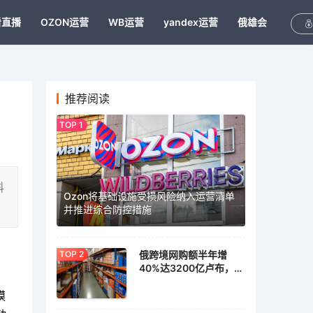
看直播
OZON运营
WB运营
yandex运营
俄雄会
推荐阅读
科
Ozon将基础设施受损风险纳入运营清单
并推进综合防控措施
俄跨境网购额半年增
40%达3200亿卢布，家
具家居需求激增
模