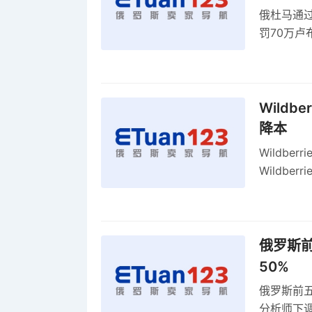
俄杜马通过新
罚70万
2027年
Wildb
降本
Wildbe
Wildb
动比参数
俄罗斯前
50%
俄罗斯前五
分析师下调