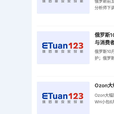
俄罗斯前五
分析师下调
贸顺差同比
俄罗斯1
与消费
俄罗斯10
护；俄罗斯
全球首部A
康评估
Ozon
Ozon大
WH小包6
商平台卖