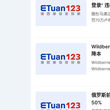
登录" 
俄杜马通过新
罚70万
2027年
Wildb
降本
Wildbe
Wildb
动比参数
俄罗斯前
50%