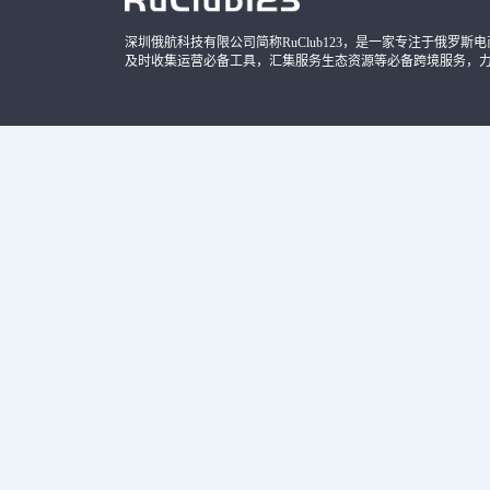
深圳俄航科技有限公司简称RuClub123，是一家专注于俄罗斯电商导
及时收集运营必备工具，汇集服务生态资源等必备跨境服务，