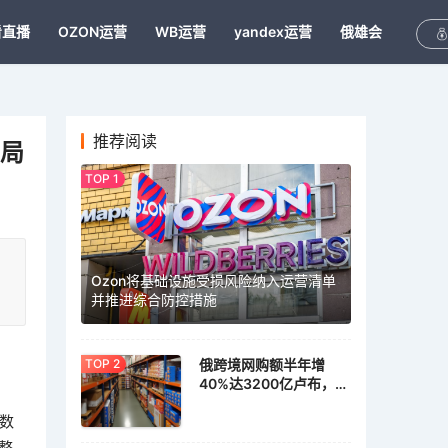
看直播
OZON运营
WB运营
yandex运营
俄雄会
推荐阅读
布局
Ozon将基础设施受损风险纳入运营清单
并推进综合防控措施
俄跨境网购额半年增
40%达3200亿卢布，家
具家居需求激增
。数
整