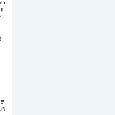
80
优化
化
缩
工智
关的