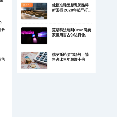
俄批准釉面凝乳奶酪棒
新国标 2028年起严打植
脂冒充乳脂
9
增长
莫斯科法院判Ozon两卖
家擅用吉古尔达肖像，
各赔10万卢布
俄罗斯轮胎市场线上销
销售
售占比三年激增十倍