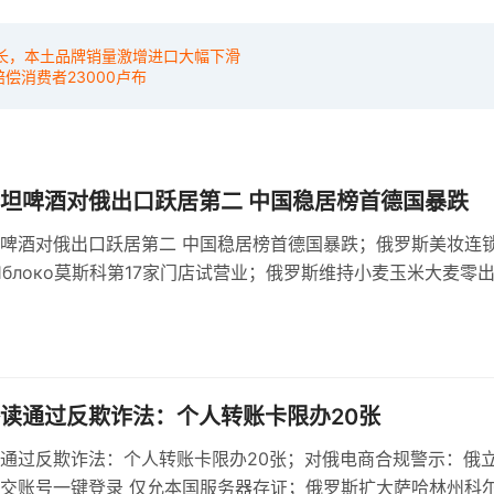
增长，本土品牌销量激增进口大幅下滑
赔偿消费者23000卢布
坦啤酒对俄出口跃居第二 中国稳居榜首德国暴跌
啤酒对俄出口跃居第二 中国稳居榜首德国暴跌；俄罗斯美妆连
е Яблоко莫斯科第17家门店试营业；俄罗斯维持小麦玉米大麦零
机制依据基准价与汇率
读通过反欺诈法：个人转账卡限办20张
通过反欺诈法：个人转账卡限办20张；对俄电商合规警示：俄
交账号一键登录 仅允本国服务器存证；俄罗斯扩大萨哈林州科