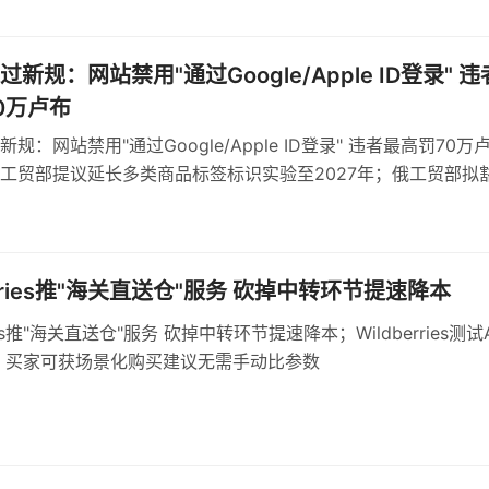
新规：网站禁用"通过Google/Apple ID登录" 违
0万卢布
规：网站禁用"通过Google/Apple ID登录" 违者最高罚70万
工贸部提议延长多类商品标签标识实验至2027年；俄工贸部拟
球形棒棒糖强制标识
erries推"海关直送仓"服务 砍掉中转环节提速降本
ries推"海关直送仓"服务 砍掉中转环节提速降本；Wildberries测试
 买家可获场景化购买建议无需手动比参数