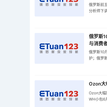
俄罗斯前五
分析师下调
贸顺差同比
俄罗斯1
与消费
俄罗斯10
护；俄罗斯
全球首部A
康评估
Ozon
Ozon大
WH小包6
商平台卖