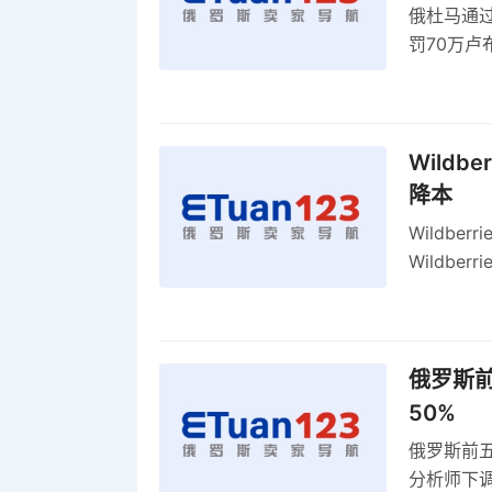
俄杜马通过新
罚70万
2027年
Wildb
降本
Wildbe
Wildb
动比参数
俄罗斯前
50%
俄罗斯前五
分析师下调