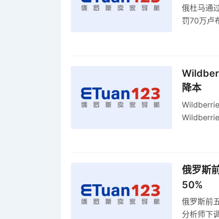
俄杜马通过新
罚70万
2027年
Wildb
降本
Wildbe
Wildb
动比参数
俄罗斯前
50%
俄罗斯前五
分析师下调