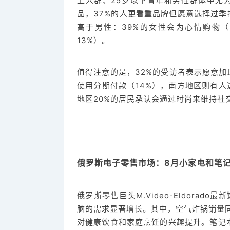
上人群、25岁以下青年和男性群体中尤
品，37%的人更看重品牌但愿意选择过
高于男性：39%的女性会为心情购物（
13%）。
值得注意的是，32%的受访者表示愿意
使用分期付款（14%），南方地区则有人
地区20%的居民承认会通过时尚来维持社
俄罗斯电子零售市场：8月小家电和笔
俄罗斯零售巨头M.Video-Eldora
脑的需求显著增长。其中，空气炸锅销量同比
对健康饮食和家庭烹饪的兴趣提升。笔记