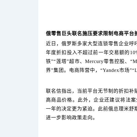
俄零售巨头联名施压要求限制电商平台
近日，俄罗斯多家大型连锁零售企业呼
年度折扣投入不超过前一年交易额的10
铁”“莲塔”超市、Mercury零售控股、“
界”集团。电商阵营中，“Yandex市场”“
联名信指出，当前平台无节制的折扣补
高商品价格。此外，企业还建议将法案生
一年的决定更为紧迫。此前俄总理米舒
进一步影响政策走向。