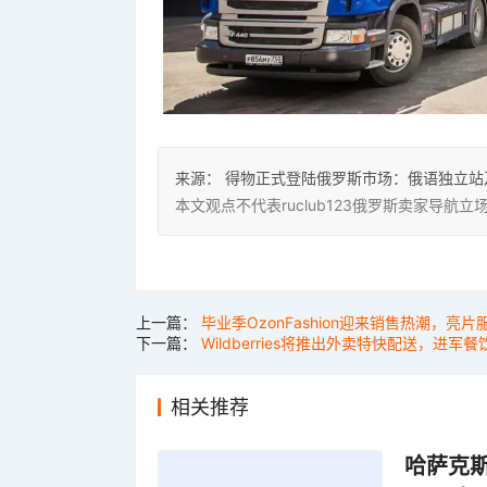
来源：
得物正式登陆俄罗斯市场：俄语独立站及
本文观点不代表ruclub123俄罗斯卖家导
上一篇：
毕业季OzonFashion迎来销售热潮，亮
下一篇：
Wildberries将推出外卖特快配送，进军
相关推荐
哈萨克