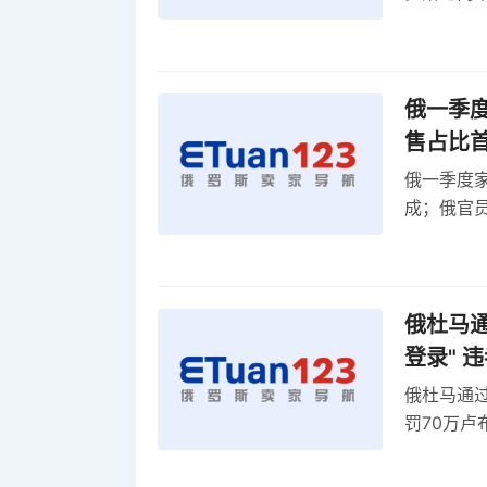
俄一季度
售占比
俄一季度家
成；俄官员
俄罗斯维
率
俄杜马通过
登录" 
俄杜马通过新
罚70万
2027年