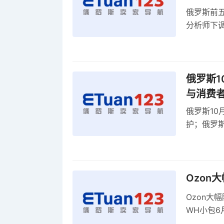
俄罗斯前五
分析师下调
贸顺差同比
俄罗斯1
与消费
俄罗斯10
护；俄罗斯
全球首部A
康评估
Ozon
Ozon大
WH小包6
商平台卖