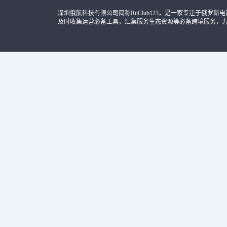
深圳俄航科技有限公司简称RuClub123，是一家专注于俄罗斯电商导
及时收集运营必备工具，汇集服务生态资源等必备跨境服务，