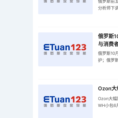
俄罗斯前五
分析师下调
贸顺差同比
俄罗斯1
与消费
俄罗斯10
护；俄罗斯
全球首部A
康评估
Ozon
Ozon大
WH小包6
商平台卖