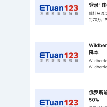
登录" 
俄杜马通过新
罚70万
2027年
Wildb
降本
Wildbe
Wildb
动比参数
俄罗斯前
50%