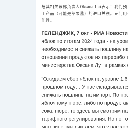
与其相关该部负责人
Oksana Lut
表示：
我们预
工产品（可能是苹果酱）的进口关税。专门用
能性
。
ГЕЛЕНДЖИК, 7 окт - РИА Новости
яблок по итогам 2024 года - на уров
необходимости снижать пошлину на 
отношении продуктов их переработ
министерства Оксана Лут в рамках
"Ожидаем сбор яблок на уровне 1,6 
прошлом году… У нас складывается 
снижать пошлины на импорт. По про
яблочному пюре, либо по продукта
сока, пюре, то здесь мы смотрим 
тарифного регулирования. Но по то
магазине, мы считаем, что у нас хо