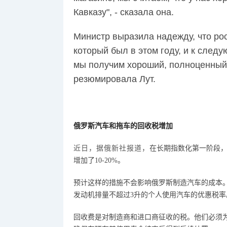
Кавказу", - сказала она.
Министр выразила надежду, что ро
который был в этом году, и к след
мы получим хороший, полноценный у
резюмировала Лут.
俄罗斯
汽车和拖车的回收税增加
近日，据俄新社报道，
在长期指数化第一阶段
增加了10-20%。
预计这样的措施不会影响俄罗斯制造汽车的成本
发动机排量不超过
3升的个人使用汽车的优惠税率
回收费是对制造商和进口商征收的税。他们必须