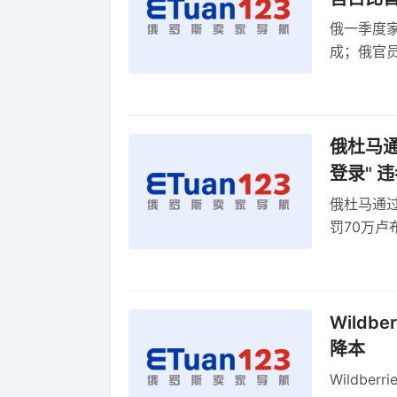
俄一季度家
成；俄官员
俄罗斯维
率
俄杜马通过
登录" 
俄杜马通过新
罚70万
2027年
Wildb
降本
Wildbe