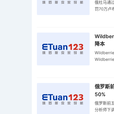
俄杜马通过新
罚70万
2027年
Wildb
降本
Wildbe
Wildb
动比参数
俄罗斯前
50%
俄罗斯前五
分析师下调