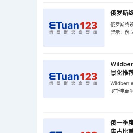
俄罗斯
俄罗斯终
警示：俄
俄罗斯扩
Wild
景化推
Wildb
罗斯电商
俄一季度
售占比