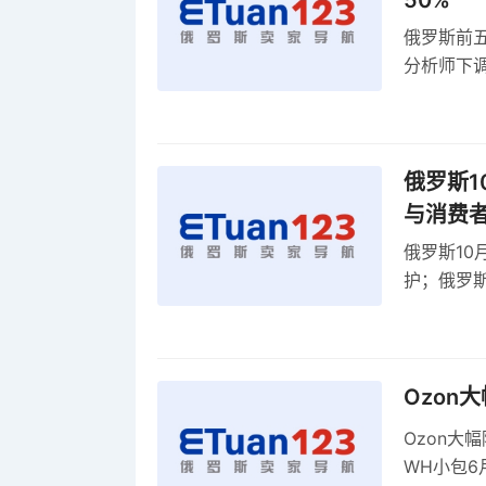
50%
俄罗斯前五
分析师下调
贸顺差同比
俄罗斯1
与消费
俄罗斯10
护；俄罗斯
全球首部A
康评估
Ozon
Ozon大
WH小包6