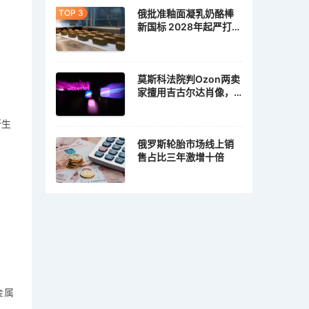
俄批准釉面凝乳奶酪棒
新国标 2028年起严打植
脂冒充乳脂
莫斯科法院判Ozon两卖
家擅用吉古尔达肖像，
各赔10万卢布
斯生
俄罗斯轮胎市场线上销
售占比三年激增十倍
。
金属