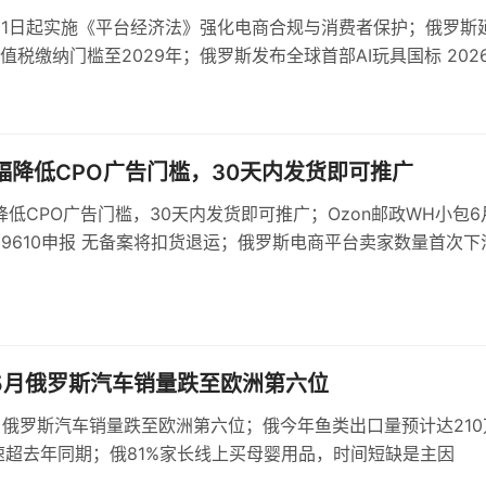
月1日起实施《平台经济法》强化电商合规与消费者保护；俄罗斯
值税缴纳门槛至2029年；俄罗斯发布全球首部AI玩具国标 202
施要求数据保护与心理健康评估
大幅降低CPO广告门槛，30天内发货即可推广
幅降低CPO广告门槛，30天内发货即可推广；Ozon邮政WH小包6
制9610申报 无备案将扣货退运；俄罗斯电商平台卖家数量首次下
年5月俄罗斯汽车销量跌至欧洲第六位
5月俄罗斯汽车销量跌至欧洲第六位；俄今年鱼类出口量预计达210
速超去年同期；俄81%家长线上买母婴用品，时间短缺是主因