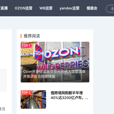
看直播
OZON运营
WB运营
yandex运营
俄雄会
推荐阅读
；
Ozon将基础设施受损风险纳入运营清单
。
并推进综合防控措施
俄跨境网购额半年增
40%达3200亿卢布，家
具家居需求激增
递员