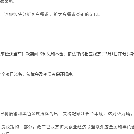
大额采购。
。该服务将分析客户需求，扩大高需求类别的范围。
金之前偿还当前付款期间的利息和本
金；该法律的相应规定于
7月1日在俄罗
。
完全履行义务，法律会改变债务偿还顺序。
已将废钢和黑色金属废料的出口关税配额延长至年底，达到
55万吨
一贯政策的一部分，政府已决定扩大
欧亚经济联盟
以外废金属和黑色