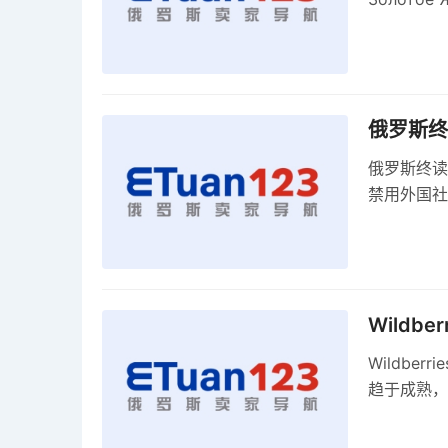
关税，浮动
俄罗斯终
俄罗斯终读
禁用外国社
科夫港边界
Wildb
Wildbe
趋于成熟，