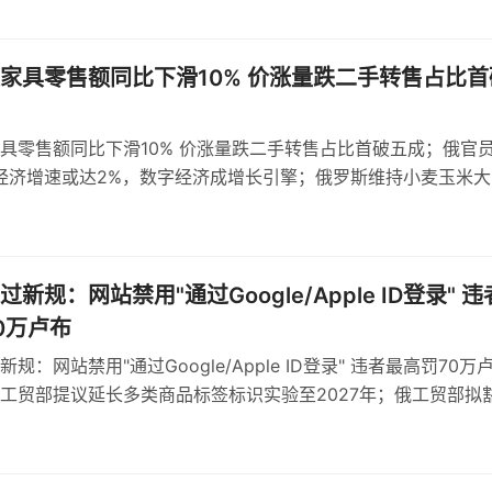
家具零售额同比下滑10% 价涨量跌二手转售占比首
具零售额同比下滑10% 价涨量跌二手转售占比首破五成；俄官
年经济增速或达2%，数字经济成增长引擎；俄罗斯维持小麦玉米大
，浮动机制依据基准价与汇率
新规：网站禁用"通过Google/Apple ID登录" 违
0万卢布
规：网站禁用"通过Google/Apple ID登录" 违者最高罚70万
工贸部提议延长多类商品标签标识实验至2027年；俄工贸部拟
球形棒棒糖强制标识