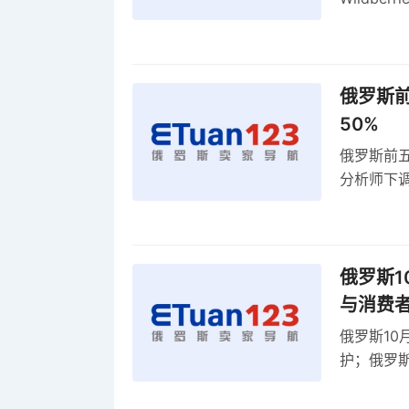
动比参数
俄罗斯前
50%
俄罗斯前五
分析师下调
贸顺差同比
俄罗斯1
与消费
俄罗斯10
护；俄罗斯
全球首部A
康评估