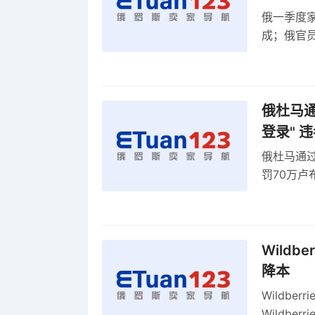
俄一季度家
成；俄官员
俄罗斯维
率
俄杜马通过
登录" 
俄杜马通过新
罚70万
2027年
Wildb
降本
Wildbe
Wildb