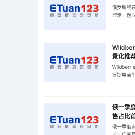
俄罗斯终
警示：俄
俄罗斯扩
Wild
景化推
Wildb
罗斯电商
俄一季度
售占比
俄一季度家
成；俄官员