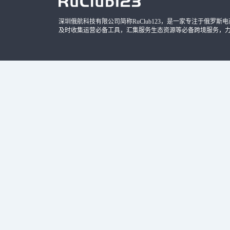
深圳俄航科技有限公司简称RuClub123，是一家专注于俄罗斯电商导
及时收集运营必备工具，汇集服务生态资源等必备跨境服务，