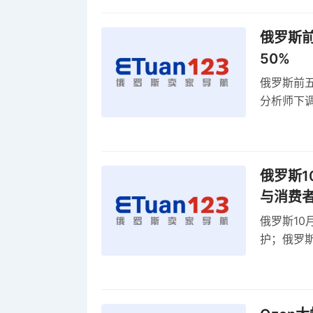
俄罗斯前
50%
俄罗斯前五
分析师下调
贸顺差同比
俄罗斯1
与消费
俄罗斯10
护；俄罗斯
全球首部A
康评估