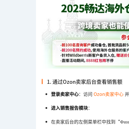
1. 通过Ozon卖家后台查看销售额
登录卖家中心
：访问
Ozon卖家中心
并
进入销售报告模块
：
在卖家后台的左侧菜单栏中找到“Фин