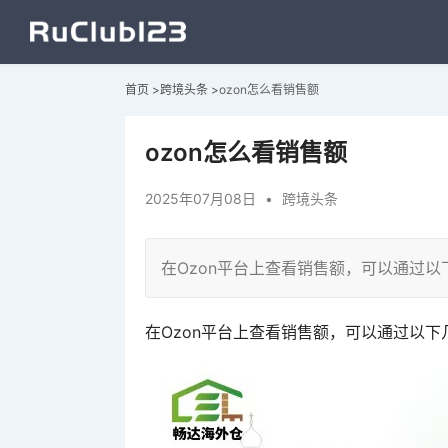
首页
>
跨境头条
>
ozon怎么看销售额
ozon怎么看销售额
2025年07月08日
•
跨境头条
在Ozon平台上查看销售额，可以通过
在Ozon平台上查看销售额，可以通过以下