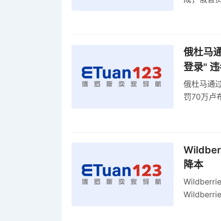
俄罗斯维
率
俄杜马通过
登录" 
俄杜马通过新
罚70万
2027年
Wildb
降本
Wildbe
Wildb
动比参数