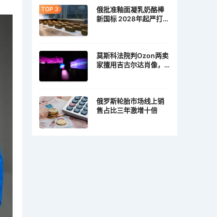
俄批准釉面凝乳奶酪棒
新国标 2028年起严打植
脂冒充乳脂
莫斯科法院判Ozon两卖
家擅用吉古尔达肖像，
各赔10万卢布
俄罗斯轮胎市场线上销
售占比三年激增十倍