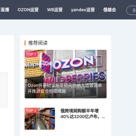
看直播
OZON运营
WB运营
yandex运营
俄雄会
推荐阅读
Ozon将基础设施受损风险纳入运营清单
并推进综合防控措施
俄跨境网购额半年增
40%达3200亿卢布，家
具家居需求激增