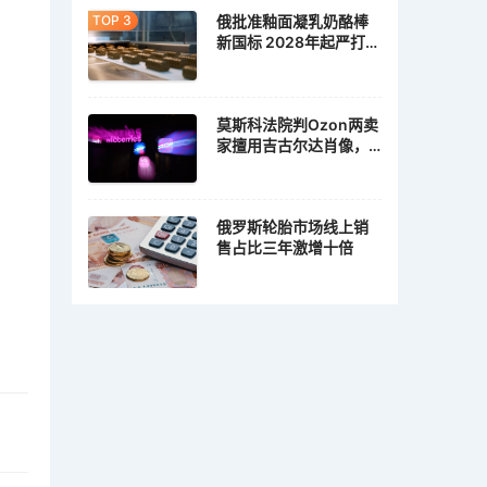
俄批准釉面凝乳奶酪棒
新国标 2028年起严打植
脂冒充乳脂
莫斯科法院判Ozon两卖
家擅用吉古尔达肖像，
各赔10万卢布
俄罗斯轮胎市场线上销
售占比三年激增十倍