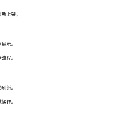
重新上架。
复展示。
步流程。
动刷新。
试操作。