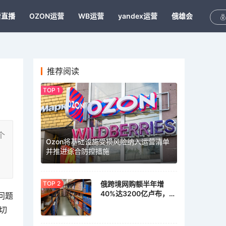
看直播
OZON运营
WB运营
yandex运营
俄雄会
推荐阅读
个
Ozon将基础设施受损风险纳入运营清单
并推进综合防控措施
俄跨境网购额半年增
40%达3200亿卢布，家
问题
具家居需求激增
切