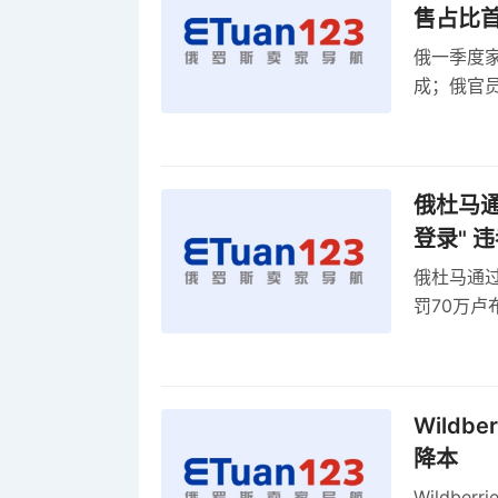
售占比
俄一季度家
成；俄官员
俄罗斯维
率
俄杜马通过
登录" 
俄杜马通过新
罚70万
2027年
Wildb
降本
Wildbe