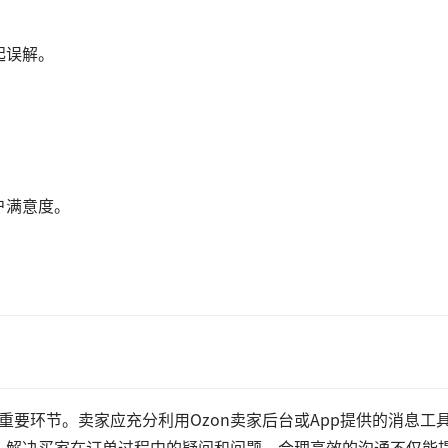
起误解。
户满意度。
重要环节。卖家应充分利用Ozon卖家后台或App提供的消息工
，解决买家在订单过程中的疑问和问题。合理高效的沟通不仅能