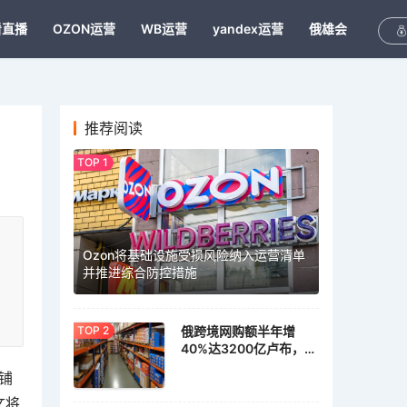
看直播
OZON运营
WB运营
yandex运营
俄雄会
推荐阅读
Ozon将基础设施受损风险纳入运营清单
并推进综合防控措施
俄跨境网购额半年增
40%达3200亿卢布，家
具家居需求激增
铺
文将