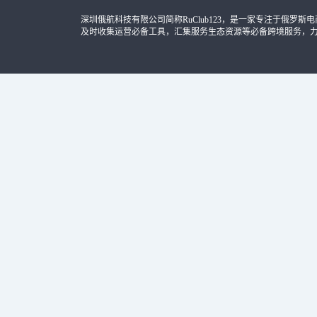
深圳俄航科技有限公司简称RuClub123，是一家专注于俄罗斯电商导
及时收集运营必备工具，汇集服务生态资源等必备跨境服务，