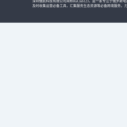
深圳俄航科技有限公司简称RuClub123，是一家专注于俄罗斯电商导
及时收集运营必备工具，汇集服务生态资源等必备跨境服务，