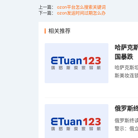
上一篇：
ozon平台怎么搜索关键词
下一篇：
ozon发运时间过期怎么办
相关推荐
哈萨克
国暴跌
哈萨克斯
斯美妆连锁
维持小麦
俄罗斯
俄罗斯终
警示：俄
俄罗斯扩