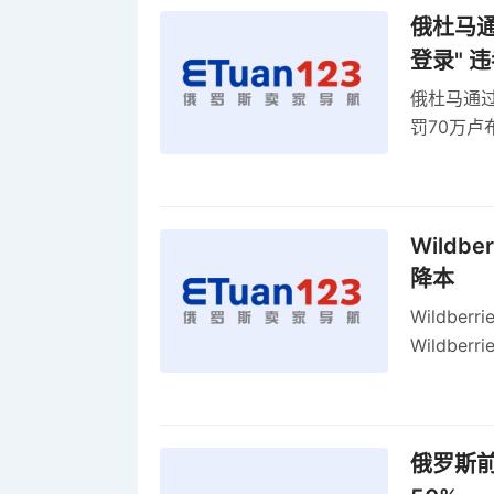
俄杜马通过
登录" 
俄杜马通过新
罚70万
2027年
Wildb
降本
Wildbe
Wildb
动比参数
俄罗斯前