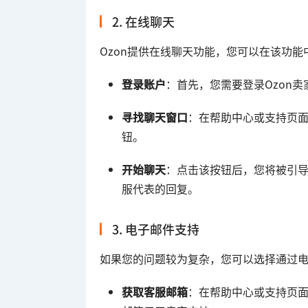
2. 在线聊天
Ozon提供在线聊天功能，您可以在该功
登录账户
：首先，您需要登录Ozon卖
寻找聊天窗口
：在帮助中心或支持页
钮。
开始聊天
：点击该按钮后，您将被引
服代表的回复。
3. 电子邮件支持
如果您的问题较为复杂，您可以选择通过电
获取客服邮箱
：在帮助中心或支持页面