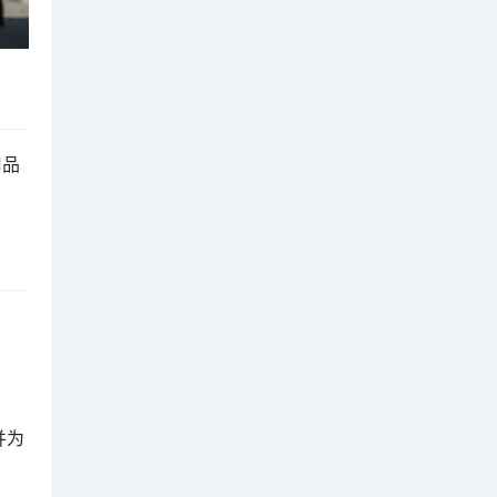
用品
并为