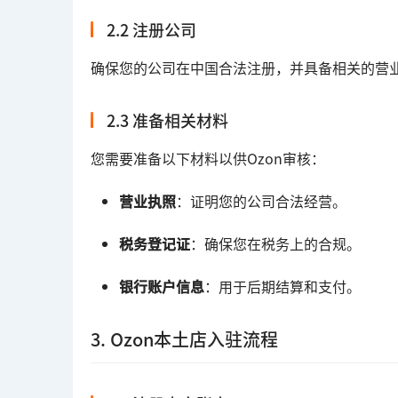
2.2 注册公司
确保您的公司在中国合法注册，并具备相关的营
2.3 准备相关材料
您需要准备以下材料以供Ozon审核：
营业执照
：证明您的公司合法经营。
税务登记证
：确保您在税务上的合规。
银行账户信息
：用于后期结算和支付。
3. Ozon本土店入驻流程