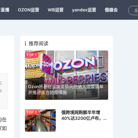
看直播
OZON运营
WB运营
yandex运营
俄雄会
推荐阅读
大
Ozon将基础设施受损风险纳入运营清单
中
并推进综合防控措施
俄跨境网购额半年增
40%达3200亿卢布，家
的在
具家居需求激增
家如