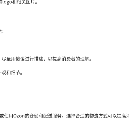
logo和相关图片。
括：
，尽量用俄语进行描述，以提高消费者的理解。
外观和细节。
送或使用Ozon的仓储和配送服务。选择合适的物流方式可以提高