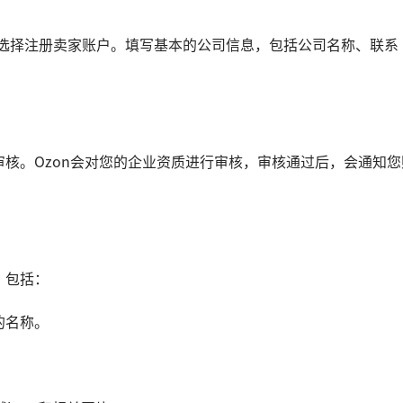
ess），选择注册卖家账户。填写基本的公司信息，包括公司名称、联系
核。Ozon会对您的企业资质进行审核，审核通过后，会通知您
，包括：
的名称。