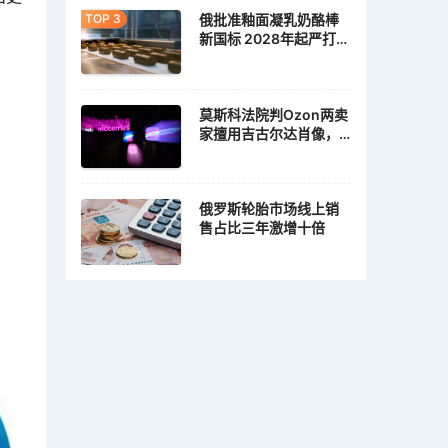
俄批准釉面凝乳奶酪棒
新国标 2028年起严打植
脂冒充乳脂
莫斯科法院判Ozon两卖
家擅用吉古尔达肖像，
各赔10万卢布
俄罗斯轮胎市场线上销
售占比三年激增十倍