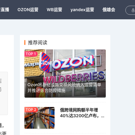
看直播
OZON运营
WB运营
yandex运营
俄雄会
推荐阅读
店
Ozon将基础设施受损风险纳入运营清单
务
并推进综合防控措施
俄跨境网购额半年增
40%达3200亿卢布，家
具家居需求激增
铺，
出更