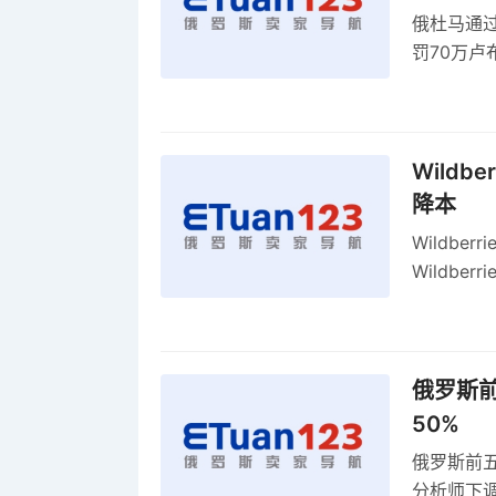
俄杜马通过新
罚70万
2027年
Wildb
降本
Wildbe
Wildb
动比参数
俄罗斯前
50%
俄罗斯前五
分析师下调