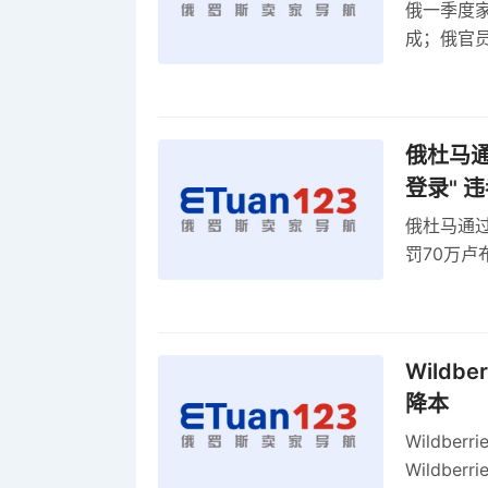
俄一季度家
成；俄官员
俄罗斯维
率
俄杜马通过
登录" 
俄杜马通过新
罚70万
2027年
Wildb
降本
Wildbe
Wildb