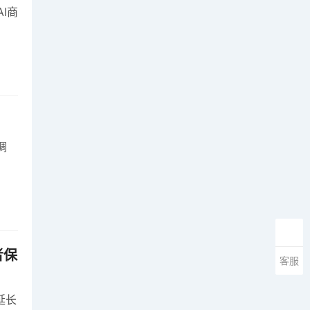
AI商
调
者保
客服
延长