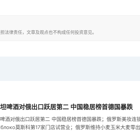
，不承担法律责任，文章及观点也不构成任何投资意见。
坦啤酒对俄出口跃居第二 中国稳居榜首德国暴跌
啤酒对俄出口跃居第二 中国稳居榜首德国暴跌；俄罗斯美妆连
е Яблоко莫斯科第17家门店试营业；俄罗斯维持小麦玉米大麦零
机制依据基准价与汇率