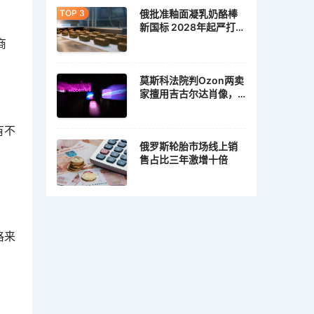
俄批准釉面凝乳奶酪棒
新国标 2028年起严打植
脂冒充乳脂
商
莫斯科法院判Ozon两卖
家擅用吉古尔达肖像，
各赔10万卢布
有不
俄罗斯轮胎市场线上销
售占比三年激增十倍
格来