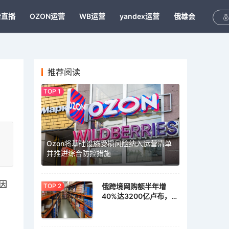
看直播
OZON运营
WB运营
yandex运营
俄雄会
推荐阅读
Ozon将基础设施受损风险纳入运营清单
并推进综合防控措施
因
俄跨境网购额半年增
40%达3200亿卢布，家
具家居需求激增