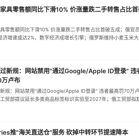
家具零售额同比下滑10% 价涨量跌二手转售占比首
具零售额同比下滑10% 价涨量跌二手转售占比首破五成；俄官
年经济增速或达2%，数字经济成增长引擎；俄罗斯维持小麦玉米大
，浮动机制依据基准价与汇率
新规：网站禁用"通过Google/Apple ID登录" 违
0万卢布
规：网站禁用"通过Google/Apple ID登录" 违者最高罚70万
工贸部提议延长多类商品标签标识实验至2027年；俄工贸部拟
球形棒棒糖强制标识
erries推"海关直送仓"服务 砍掉中转环节提速降本