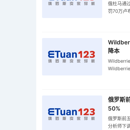
俄杜马通过新
罚70万
2027年
Wildb
降本
Wildbe
Wildb
动比参数
俄罗斯前
50%
俄罗斯前五
分析师下调