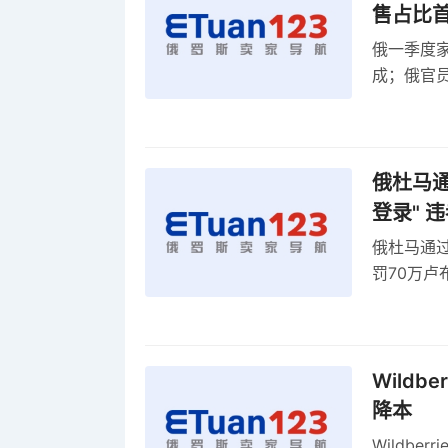
售占比
俄一季度家
成；俄官员
俄罗斯维
率
俄杜马通过
登录" 
俄杜马通过新
罚70万
2027年
Wildb
降本
Wildbe