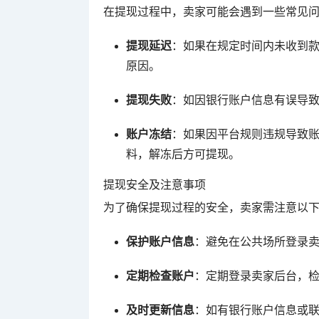
在提现过程中，卖家可能会遇到一些常见
提现延迟
：如果在规定时间内未收到
原因。
提现失败
：如因银行账户信息有误导
账户冻结
：如果因平台规则违规导致
料，解冻后方可提现。
提现安全及注意事项
为了确保提现过程的安全，卖家需注意以
保护账户信息
：避免在公共场所登录
定期检查账户
：定期登录卖家后台，
及时更新信息
：如有银行账户信息或