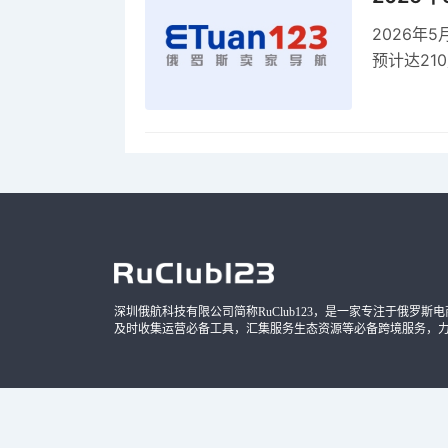
2026年
预计达21
品，时间
深圳俄航科技有限公司简称RuClub123，是一家专注于俄罗斯电商导
及时收集运营必备工具，汇集服务生态资源等必备跨境服务，