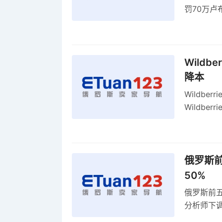
罚70万
2027年
Wildb
降本
Wildbe
Wildb
动比参数
俄罗斯前
50%
俄罗斯前五
分析师下调
贸顺差同比