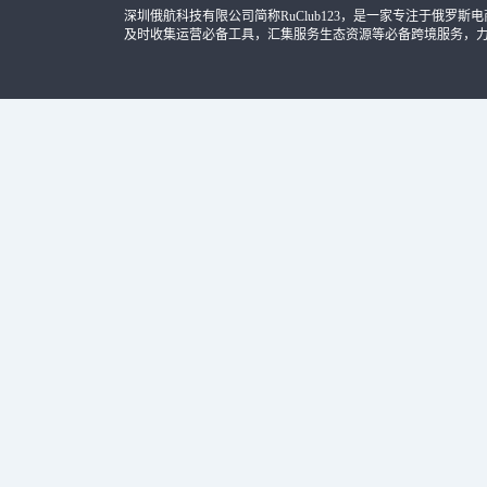
深圳俄航科技有限公司简称RuClub123，是一家专注于俄罗斯电商导
及时收集运营必备工具，汇集服务生态资源等必备跨境服务，