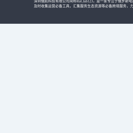
深圳俄航科技有限公司简称RuClub123，是一家专注于俄罗斯电商导
及时收集运营必备工具，汇集服务生态资源等必备跨境服务，