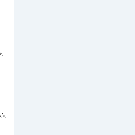
量、
款失