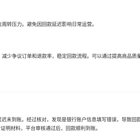
金周转压力。避免因回款延迟影响日常运营。
，减少争议订单和退款率，稳定回款流程。可以通过提高商品质
款迟迟未到账。经过核对，发现是银行账户信息填写错误，导致回
行证明材料，平台审核通过后，回款顺利到账。