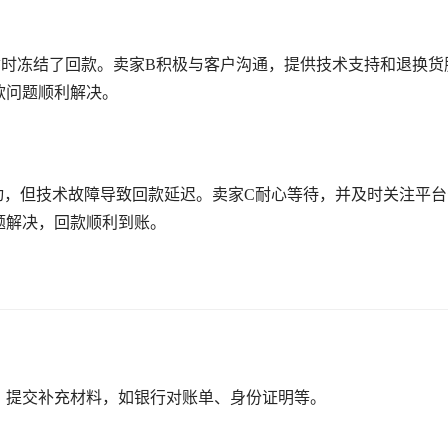
暂时冻结了回款。卖家B积极与客户沟通，提供技术支持和退换货
款问题顺利解决。
活动，但技术故障导致回款延迟。卖家C耐心等待，并及时关注平台
题解决，回款顺利到账。
。提交补充材料，如银行对账单、身份证明等。