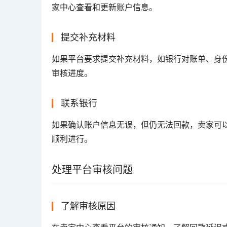
家中心查看和更新账户信息。
提交补充材料
如果平台要求提交补充材料，如银行对账单、身
审核进度。
联系银行
如果确认账户信息无误，但仍无法回款，卖家可
顺利进行。
处理平台审核问题
了解审核原因