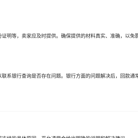
份证明等，卖家应及时提供。确保提供的材料真实、准确，以免
以联系银行查询是否存在问题。银行方面的问题解决后，回款通