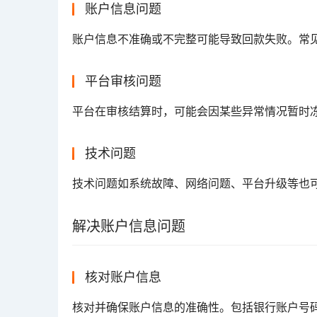
账户信息问题
账户信息不准确或不完整可能导致回款失败。常
平台审核问题
平台在审核结算时，可能会因某些异常情况暂时
技术问题
技术问题如系统故障、网络问题、平台升级等也
解决账户信息问题
核对账户信息
核对并确保账户信息的准确性。包括银行账户号