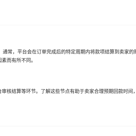
期。通常，平台会在订单完成后的特定周期内将款项结算到卖家的
因素而有所不同。
台审核结算等环节。了解这些节点有助于卖家合理预期回款时间