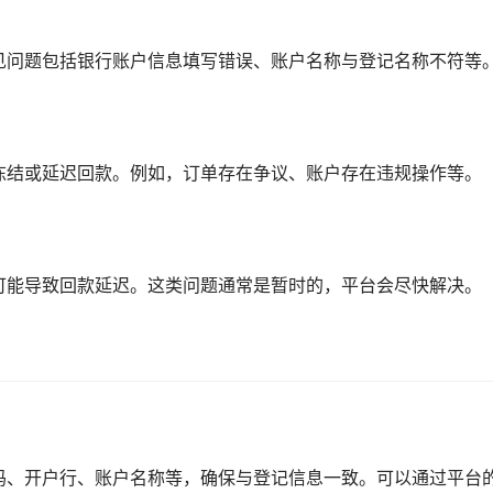
见问题包括银行账户信息填写错误、账户名称与登记名称不符等
冻结或延迟回款。例如，订单存在争议、账户存在违规操作等。
可能导致回款延迟。这类问题通常是暂时的，平台会尽快解决。
码、开户行、账户名称等，确保与登记信息一致。可以通过平台