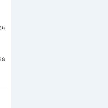
影响
常会