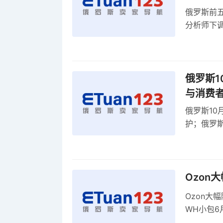
俄罗斯前五
分析师下调
贸顺差同比
俄罗斯1
与消费
俄罗斯10
护；俄罗斯
全球首部A
康评估
Ozon
Ozon大
WH小包6
商平台卖