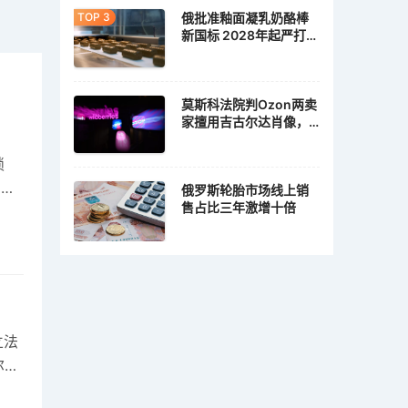
俄批准釉面凝乳奶酪棒
新国标 2028年起严打植
脂冒充乳脂
莫斯科法院判Ozon两卖
家擅用吉古尔达肖像，
各赔10万卢布
锁
出口
俄罗斯轮胎市场线上销
售占比三年激增十倍
立法
尔萨