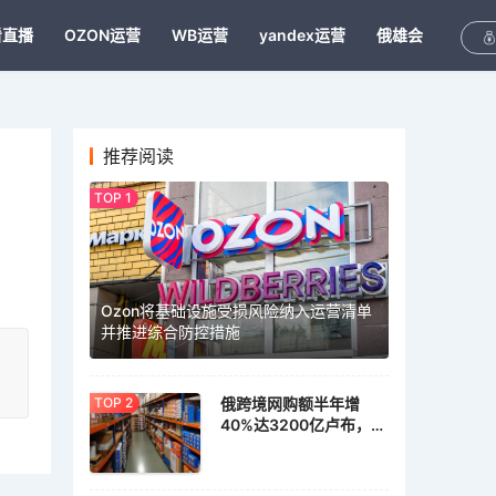
看直播
OZON运营
WB运营
yandex运营
俄雄会
推荐阅读
Ozon将基础设施受损风险纳入运营清单
并推进综合防控措施
俄跨境网购额半年增
40%达3200亿卢布，家
具家居需求激增