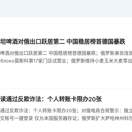
坦啤酒对俄出口跃居第二 中国稳居榜首德国暴跌
啤酒对俄出口跃居第二 中国稳居榜首德国暴跌；俄罗斯美妆连
е Яблоко莫斯科第17家门店试营业；俄罗斯维持小麦玉米大麦零
机制依据基准价与汇率
读通过反欺诈法：个人转账卡限办20张
通过反欺诈法：个人转账卡限办20张；对俄电商合规警示：俄
交账号一键登录 仅允本国服务器存证；俄罗斯扩大萨哈林州科
，建设多用途货运区