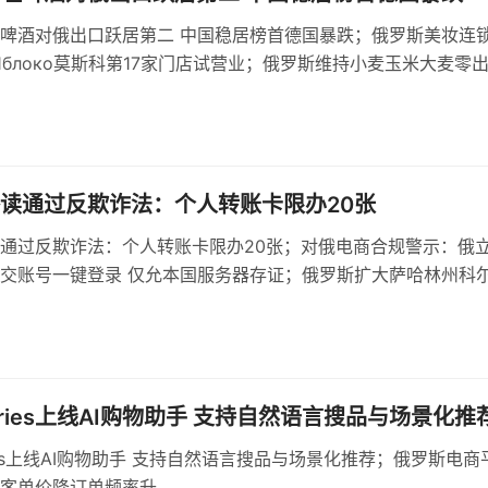
啤酒对俄出口跃居第二 中国稳居榜首德国暴跌；俄罗斯美妆连
е Яблоко莫斯科第17家门店试营业；俄罗斯维持小麦玉米大麦零
机制依据基准价与汇率
读通过反欺诈法：个人转账卡限办20张
通过反欺诈法：个人转账卡限办20张；对俄电商合规警示：俄
交账号一键登录 仅允本国服务器存证；俄罗斯扩大萨哈林州科
，建设多用途货运区
erries上线AI购物助手 支持自然语言搜品与场景化推
rries上线AI购物助手 支持自然语言搜品与场景化推荐；俄罗斯电商
客单价降订单频率升