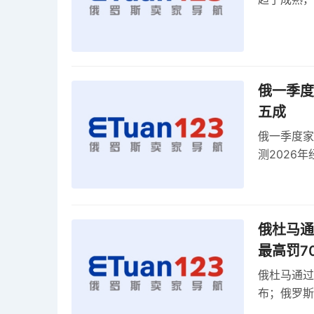
俄一季度
五成
俄一季度家
测2026
零出口关税
俄杜马通过
最高罚7
俄杜马通过新
布；俄罗斯
30克以内