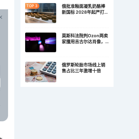
俄批准釉面凝乳奶酪棒
新国标 2028年起严打植
脂冒充乳脂
莫斯科法院判Ozon两卖
家擅用吉古尔达肖像，
各赔10万卢布
俄罗斯轮胎市场线上销
售占比三年激增十倍