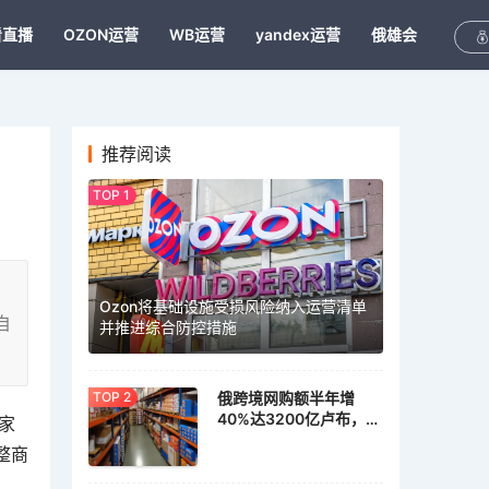
看直播
OZON运营
WB运营
yandex运营
俄雄会
推荐阅读
Ozon将基础设施受损风险纳入运营清单
自
并推进综合防控措施
俄跨境网购额半年增
40%达3200亿卢布，家
家
具家居需求激增
整商