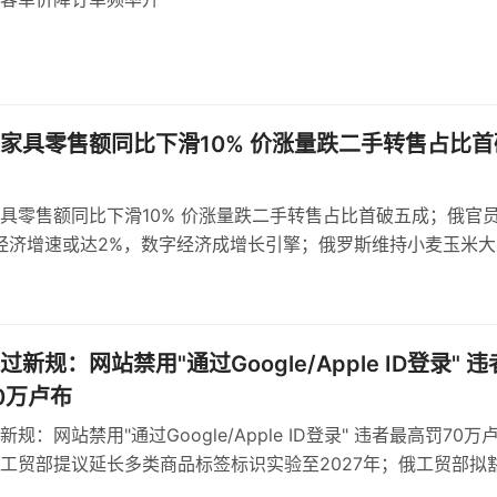
家具零售额同比下滑10% 价涨量跌二手转售占比首
具零售额同比下滑10% 价涨量跌二手转售占比首破五成；俄官
年经济增速或达2%，数字经济成增长引擎；俄罗斯维持小麦玉米大
，浮动机制依据基准价与汇率
新规：网站禁用"通过Google/Apple ID登录" 违
0万卢布
规：网站禁用"通过Google/Apple ID登录" 违者最高罚70万
工贸部提议延长多类商品标签标识实验至2027年；俄工贸部拟
球形棒棒糖强制标识