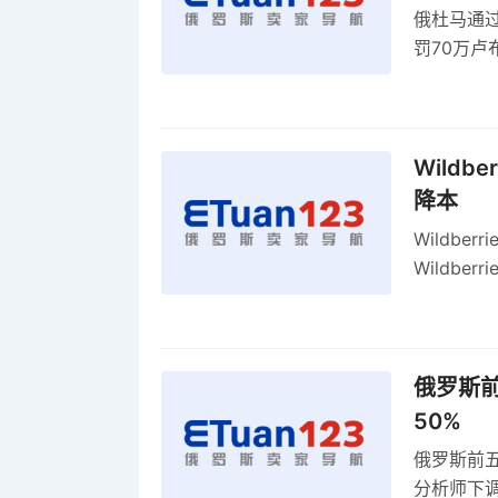
俄杜马通过新
罚70万
2027年
Wildb
降本
Wildbe
Wildb
动比参数
俄罗斯前
50%
俄罗斯前五
分析师下调