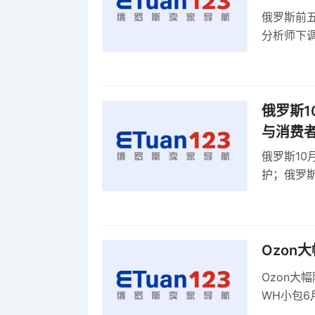
俄罗斯前五
分析师下调
贸顺差同比
俄罗斯1
与消费
俄罗斯10
护；俄罗斯
全球首部A
康评估
Ozon
Ozon大
WH小包6
商平台卖