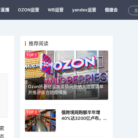
看直播
OZON运营
WB运营
yandex运营
俄雄会
推荐阅读
Ozon将基础设施受损风险纳入运营清单
并推进综合防控措施
俄跨境网购额半年增
40%达3200亿卢布，家
具家居需求激增
索
否