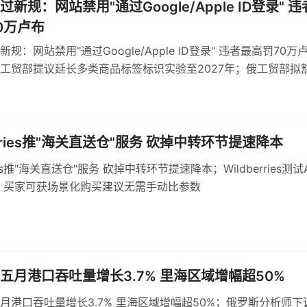
新规：网站禁用"通过Google/Apple ID登录" 违
0万卢布
规：网站禁用"通过Google/Apple ID登录" 违者最高罚70万
工贸部提议延长多类商品标签标识实验至2027年；俄工贸部拟
球形棒棒糖强制标识
erries推"海关直送仓"服务 砍掉中转环节提速降本
ries推"海关直送仓"服务 砍掉中转环节提速降本；Wildberries测试
 买家可获场景化购买建议无需手动比参数
五月港口吞吐量增长3.7% 里海区域增幅超50%
月港口吞吐量增长3.7% 里海区域增幅超50%；俄罗斯分析师下