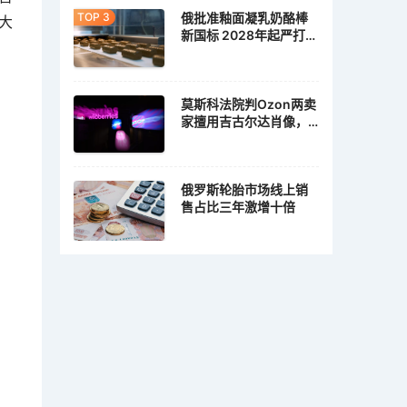
俄批准釉面凝乳奶酪棒
大
新国标 2028年起严打植
脂冒充乳脂
莫斯科法院判Ozon两卖
家擅用吉古尔达肖像，
各赔10万卢布
俄罗斯轮胎市场线上销
售占比三年激增十倍