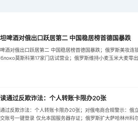
坦啤酒对俄出口跃居第二 中国稳居榜首德国暴跌
啤酒对俄出口跃居第二 中国稳居榜首德国暴跌；俄罗斯美妆连
е Яблоко莫斯科第17家门店试营业；俄罗斯维持小麦玉米大麦零
机制依据基准价与汇率
读通过反欺诈法：个人转账卡限办20张
通过反欺诈法：个人转账卡限办20张；对俄电商合规警示：俄
交账号一键登录 仅允本国服务器存证；俄罗斯扩大萨哈林州科
，建设多用途货运区