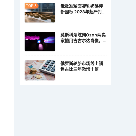
俄批准釉面凝乳奶酪棒
新国标 2028年起严打植
脂冒充乳脂
莫斯科法院判Ozon两卖
家擅用吉古尔达肖像，
各赔10万卢布
俄罗斯轮胎市场线上销
售占比三年激增十倍