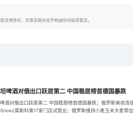
，不承担法律责任，文章及观点也不构成任何投资意见。
坦啤酒对俄出口跃居第二 中国稳居榜首德国暴跌
啤酒对俄出口跃居第二 中国稳居榜首德国暴跌；俄罗斯美妆连
е Яблоко莫斯科第17家门店试营业；俄罗斯维持小麦玉米大麦零
机制依据基准价与汇率