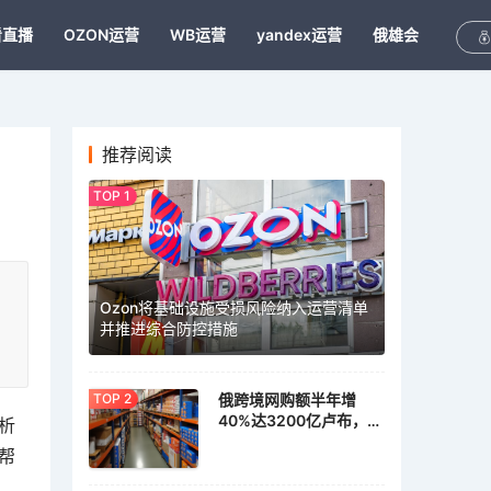
看直播
OZON运营
WB运营
yandex运营
俄雄会
推荐阅读
Ozon将基础设施受损风险纳入运营清单
并推进综合防控措施
俄跨境网购额半年增
40%达3200亿卢布，家
析
具家居需求激增
帮