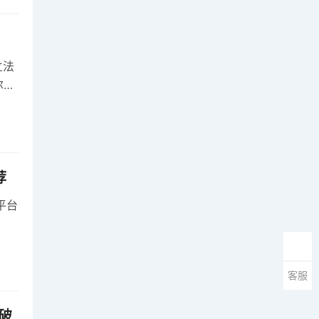
立法
尔萨
荐
平台
客服
破