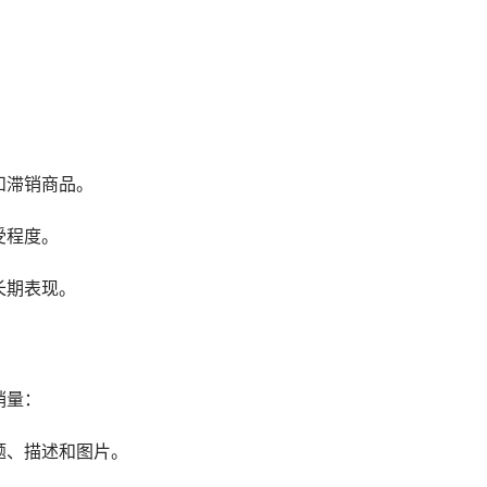
：
。
和滞销商品。
受程度。
长期表现。
销量：
题、描述和图片。